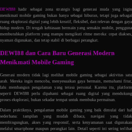
DEWI88
hadir sebagai zona strategis bagi generasi muda yang ingin
menikmati mobile gaming bukan hanya sebagai hiburan, tetapi juga sebagai
ruang eksplorasi digital yang lebih kreatif, fleksibel, dan relevan dengan gaya
hidup modern. Di tengah kebiasaan bermain yang semakin mobile, pengguna
membutuhkan platform yang mampu mengikuti ritme mereka: cepat diakses,
nyaman digunakan, dan tetap stabil di berbagai perangkat.
DEWI88 dan Cara Baru Generasi Modern
Menikmati Mobile Gaming
Generasi modern tidak lagi melihat mobile gaming sebagai aktivitas satu
arah. Mereka ingin mencoba, menyesuaikan gaya bermain, memahami fitur,
lalu membangun pengalaman yang terasa personal. Karena itu, platform
seperti DEWI88 perlu dipahami sebagai ruang digital yang mendukung
proses eksplorasi, bukan sekadar tempat untuk membuka permainan.
Dalam praktiknya, pengalaman mobile gaming yang baik dimulai dari hal
sederhana: tampilan yang mudah dibaca, navigasi yang tidak
membingungkan, akses yang responsif, serta kenyamanan saat digunakan
melalui smartphone maupun perangkat lain. Detail seperti ini sering terlihat