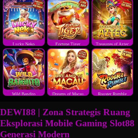
Lucky Neko
Fortune Tiger
Treasures of Aztec
Wild Bandito
Dreams of Macau
Rooster Rumble
DEWI88 | Zona Strategis Ruang
Eksplorasi Mobile Gaming Slot88
Generasi Modern