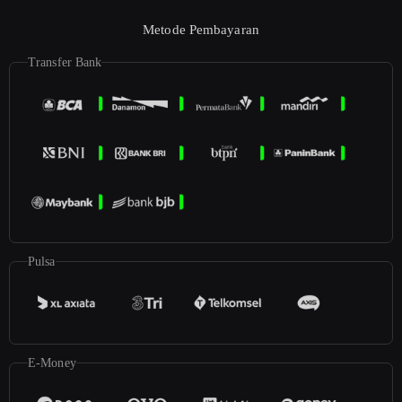
Metode Pembayaran
Transfer Bank
Pulsa
E-Money